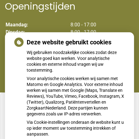
Openingstijden
Maandag:
8:00 - 17:00
Dinsdag:
8:00 - 17:00
Woensdag:
8:00 - 17:00
Deze website gebruikt cookies
Donderdag:
8:00 - 17:00
Wij gebruiken noodzakelijke cookies zodat deze
Vrijdag:
8:00 - 17:00
website goed kan werken. Voor analytische
cookies en externe inhoud vragen wij uw
toestemming.
Voor analytische cookies werken wij samen met
Matomo en Google Analytics. Voor externe inhoud
werken wij samen met Google (Maps, Translate en
Reviews), YouTube, Vimeo, Facebook, Instagram, X
(Twitter), Qualizorg, Patiëntenvertellen en
ZorgkaartNederland. Deze partijen kunnen
gegevens zoals uw IP-adres verwerken.
U heeft geen toestemming gegeven voor
Via Cookie-instellingen onderaan de website kunt u
externe inhoud
die nodig is om dit te zien.
op ieder moment uw toestemming intrekken of
aanpassen.
Cookie-instellingen wijzigen