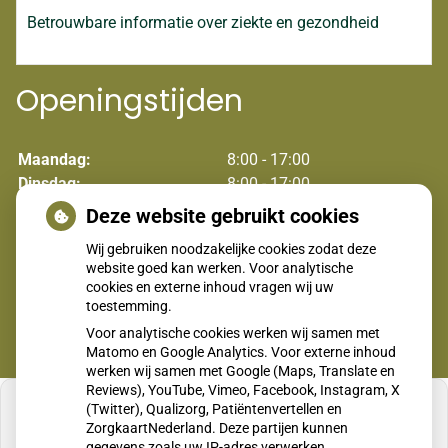
Betrouwbare informatie over ziekte en gezondheid
Openingstijden
Maandag:
8:00 - 17:00
Dinsdag:
8:00 - 17:00
Woensdag:
8:00 - 17:00
Deze website gebruikt cookies
Donderdag:
8:00 - 17:00
Wij gebruiken noodzakelijke cookies zodat deze
Vrijdag:
8:00 - 17:00
website goed kan werken. Voor analytische
cookies en externe inhoud vragen wij uw
toestemming.
Voor analytische cookies werken wij samen met
Matomo en Google Analytics. Voor externe inhoud
werken wij samen met Google (Maps, Translate en
Reviews), YouTube, Vimeo, Facebook, Instagram, X
(Twitter), Qualizorg, Patiëntenvertellen en
ZorgkaartNederland. Deze partijen kunnen
gegevens zoals uw IP-adres verwerken.